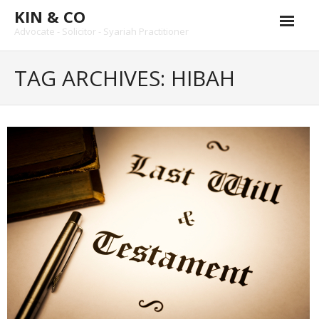
KIN & CO
Advocate - Solicitor - Syariah Practitioner
CONTACT US
TAG ARCHIVES: HIBAH
OUR LAWYER