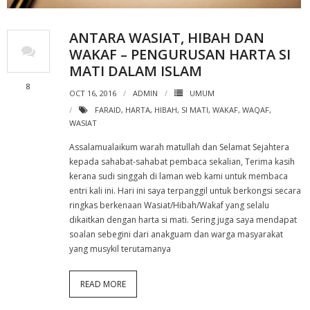
ANTARA WASIAT, HIBAH DAN
WAKAF – PENGURUSAN HARTA SI
MATI DALAM ISLAM
8
OCT 16, 2016
ADMIN
UMUM
FARAID
,
HARTA
,
HIBAH
,
SI MATI
,
WAKAF
,
WAQAF
,
WASIAT
Assalamualaikum warah matullah dan Selamat Sejahtera
kepada sahabat-sahabat pembaca sekalian, Terima kasih
kerana sudi singgah di laman web kami untuk membaca
entri kali ini. Hari ini saya terpanggil untuk berkongsi secara
ringkas berkenaan Wasiat/Hibah/Wakaf yang selalu
dikaitkan dengan harta si mati. Sering juga saya mendapat
soalan sebegini dari anakguam dan warga masyarakat
yang musykil terutamanya
READ MORE