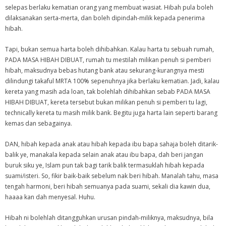
selepas berlaku kematian orang yang membuat wasiat. Hibah pula boleh
dilaksanakan serta-merta, dan boleh dipindah-milik kepada penerima
hibah.
Tapi, bukan semua harta boleh dihibahkan. Kalau harta tu sebuah rumah,
PADA MASA HIBAH DIBUAT, rumah tu mestilah milikan penuh si pemberi
hibah, maksudnya bebas hutang bank atau sekurang-kurangnya mesti
dilindungi takaful MRTA 100% sepenuhnya jika berlaku kematian. Jadi, kalau
kereta yang masih ada loan, tak bolehlah dihibahkan sebab PADA MASA
HIBAH DIBUAT, kereta tersebut bukan milikan penuh si pemberi tu lagi,
technically kereta tu masih milik bank. Begitu juga harta lain seperti barang
kemas dan sebagainya.
DAN, hibah kepada anak atau hibah kepada ibu bapa sahaja boleh ditarik-
balik ye, manakala kepada selain anak atau ibu bapa, dah beri jangan
buruk siku ye, Islam pun tak bagi tarik balik termasuklah hibah kepada
suami/isteri. So, fikir baik-baik sebelum nak beri hibah. Manalah tahu, masa
tengah harmoni, beri hibah semuanya pada suami, sekali dia kawin dua,
haaaa kan dah menyesal. Huhu.
Hibah ni bolehlah ditangguhkan urusan pindah-miliknya, maksudnya, bila